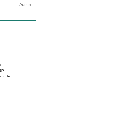
©
/SP
.com.br